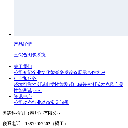
产品详情
三综合测试系统
关于我们
公司介绍
企业文化
荣誉资质
设备展示
合作客户
行业和服务
环境可靠性测试
电学性能测试
电磁兼容测试
麦克风产品
性能测试
······
资讯中心
公司动态
行业动态
常见问题
奥德科检测（泰州）有限公司
联系电话：13852667562（梁工）